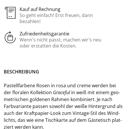
Kauf auf Rechnung
So geht einfach! Erst freuen, dann
bezahlen!
Zufriedenheitsgarantie
Wenn’s nicht passt, machen wir’s neu
oder erstatten die Kosten.
BE­SCHREI­BUNG
Pas­tell­far­be­ne Rosen in rosa und creme wer­den bei
der flo­ra­len Kol­lek­ti­on
Grace­ful
in weiß mit einem geo­
me­tri­schen gol­de­nen Rah­men kom­bi­niert. Je nach
Farb­va­ri­an­te pas­sen so­wohl der weiße Hin­ter­grund als
auch der Kraftpapier-​Look zum Vintage-​Stil des Wind­
lichts, das wie eine Tisch­kar­te auf dem Gä­ste­tisch plat­
ziert wer­den kann.