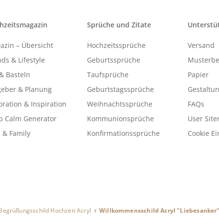
hzeitsmagazin
Sprüche und Zitate
Unterstü
azin – Übersicht
Hochzeitssprüche
Versand
ds & Lifestyle
Geburtssprüche
Musterbe
& Basteln
Taufsprüche
Papier
geber & Planung
Geburtstagssprüche
Gestaltu
ration & Inspiration
Weihnachtssprüche
FAQs
p Calm Generator
Kommunionsprüche
User Sit
 & Family
Konfirmationssprüche
Cookie Ei
Begrüßungsschild Hochzeit Acryl
Willkommensschild Acryl "Liebesanker" 