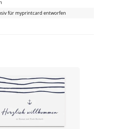
m
usiv für
myprintcard
entworfen