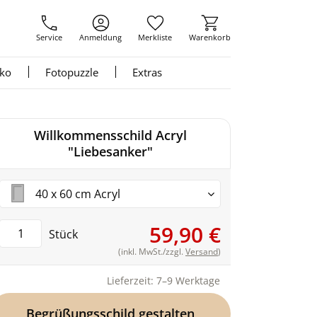
Service
Anmeldung
Merkliste
Warenkorb
nko
Fotopuzzle
Extras
Willkommensschild Acryl
"Liebesanker"
40 x 60 cm Acryl
59,90 €
Stück
(inkl. MwSt./zzgl.
Versand
)
Lieferzeit: 7–9 Werktage
Begrüßungsschild gestalten