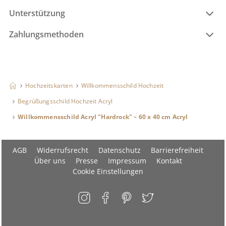
Unterstützung
Zahlungsmethoden
Hochzeitskarten
Willkommensschild Hochzeit
Begrüßungsschild Hochzeit Acryl
Willkommensschild Acryl "Hardrock" – 60 x 40 cm Acryl
AGB
Widerrufsrecht
Datenschutz
Barrierefreiheit
Über uns
Presse
Impressum
Kontakt
Cookie Einstellungen