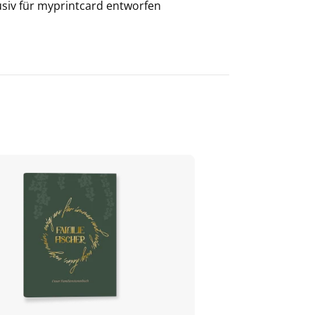
usiv für
myprintcard
entworfen