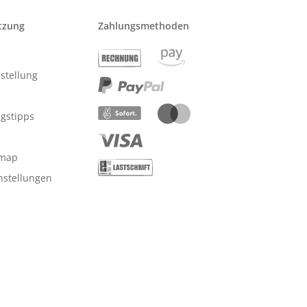
tzung
Zahlungsmethoden
stellung
ngstipps
emap
nstellungen