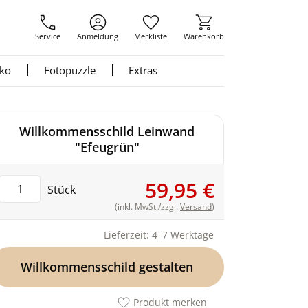
Service
Anmeldung
Merkliste
Warenkorb
nko
Fotopuzzle
Extras
Willkommensschild Leinwand
"Efeugrün"
59,95 €
Stück
(inkl. MwSt./zzgl.
Versand
)
Lieferzeit: 4–7 Werktage
Willkommensschild gestalten
Produkt merken