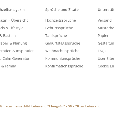
hzeitsmagazin
Sprüche und Zitate
Unterstü
azin – Übersicht
Hochzeitssprüche
Versand
ds & Lifestyle
Geburtssprüche
Musterbe
& Basteln
Taufsprüche
Papier
geber & Planung
Geburtstagssprüche
Gestaltu
ration & Inspiration
Weihnachtssprüche
FAQs
p Calm Generator
Kommunionsprüche
User Sit
 & Family
Konfirmationssprüche
Cookie Ei
Willkommensschild Leinwand "Efeugrün" – 50 x 70 cm Leinwand