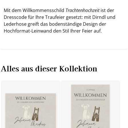
Mit dem Will­kom­mens­schild
Trach­ten­hoch­zeit
ist der
Dress­code für Ihre Trauf­ei­er ge­setzt: mit Dirndl und
Le­der­ho­se greift das bo­den­stän­di­ge De­sign der
Hochformat-​Leinwand den Stil Ihrer Feier auf.
Alles aus dieser Kollektion