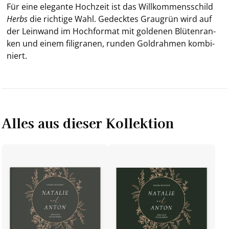
Für eine ele­gan­te Hoch­zeit ist das Will­kom­mens­schild
Herbs
die rich­ti­ge Wahl. Ge­deck­tes Grau­grün wird auf
der Lein­wand im Hoch­for­mat mit gol­de­nen Blü­ten­ran­
ken und einem fi­li­gra­nen, run­den Gold­rah­men kom­bi­
niert.
Alles aus dieser Kollektion