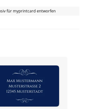
usiv für
myprintcard
entworfen