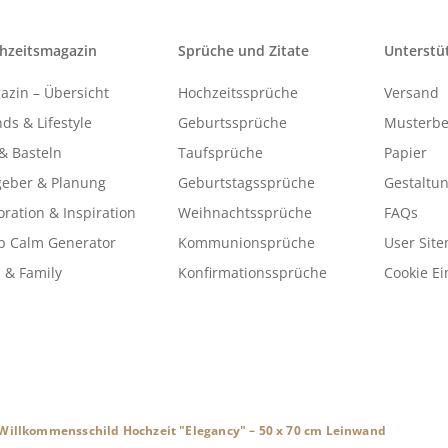
hzeitsmagazin
Sprüche und Zitate
Unterstü
azin – Übersicht
Hochzeitssprüche
Versand
ds & Lifestyle
Geburtssprüche
Musterbe
& Basteln
Taufsprüche
Papier
geber & Planung
Geburtstagssprüche
Gestaltu
ration & Inspiration
Weihnachtssprüche
FAQs
p Calm Generator
Kommunionsprüche
User Sit
 & Family
Konfirmationssprüche
Cookie Ei
Willkommensschild Hochzeit "Elegancy" – 50 x 70 cm Leinwand