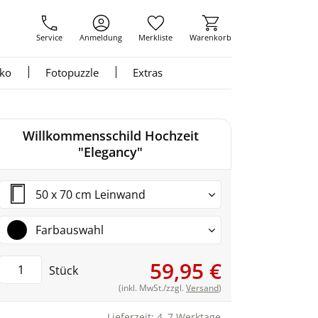
Service
Anmeldung
Merkliste
Warenkorb
nko
Fotopuzzle
Extras
Willkommensschild Hochzeit
"Elegancy"
50 x 70 cm Leinwand
Farbauswahl
59,95 €
Stück
(inkl. MwSt./zzgl.
Versand
)
Lieferzeit: 4–7 Werktage