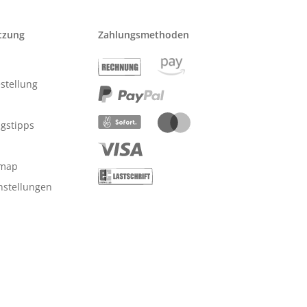
tzung
Zahlungsmethoden
stellung
ngstipps
emap
nstellungen