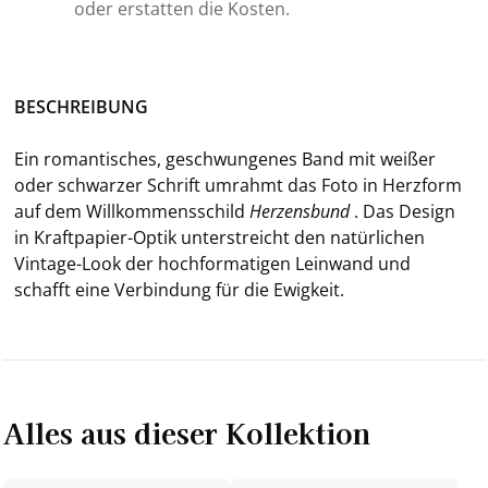
oder erstatten die Kosten.
BE­SCHREI­BUNG
Ein ro­man­ti­sches, ge­schwun­ge­nes Band mit wei­ßer
oder schwar­zer Schrift um­rahmt das Foto in Herz­form
auf dem Will­kom­mens­schild
Her­zens­bund
. Das De­sign
in Kraftpapier-​Optik un­ter­streicht den na­tür­li­chen
Vintage-​Look der hoch­for­ma­ti­gen Lein­wand und
schafft eine Ver­bin­dung für die Ewig­keit.
Alles aus dieser Kollektion