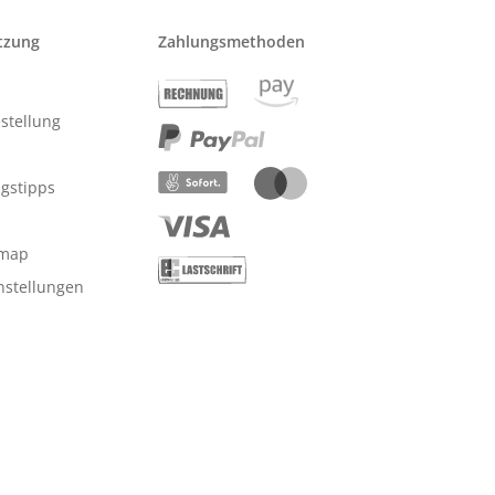
tzung
Zahlungsmethoden
stellung
ngstipps
emap
nstellungen