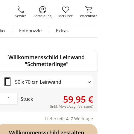
Service
Anmeldung
Merkliste
Warenkorb
nko
Fotopuzzle
Extras
Willkommensschild Leinwand
"Schmetterlinge"
50 x 70 cm Leinwand
59,95 €
Stück
(inkl. MwSt./zzgl.
Versand
)
Lieferzeit: 4–7 Werktage
Willkommensschild gestalten