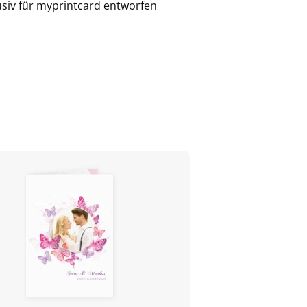
usiv für
myprintcard
entworfen