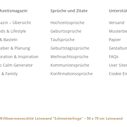
hzeitsmagazin
Sprüche und Zitate
Unterstü
azin – Übersicht
Hochzeitssprüche
Versand
ds & Lifestyle
Geburtssprüche
Musterbe
& Basteln
Taufsprüche
Papier
geber & Planung
Geburtstagssprüche
Gestaltu
ration & Inspiration
Weihnachtssprüche
FAQs
p Calm Generator
Kommunionsprüche
User Sit
 & Family
Konfirmationssprüche
Cookie Ei
Willkommensschild Leinwand "Schmetterlinge" – 50 x 70 cm Leinwand