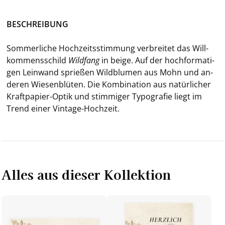
BE­SCHREI­BUNG
Som­mer­li­che Hoch­zeits­stim­mung ver­brei­tet das Will­
kom­mens­schild
Wild­fang
in
beige. Auf der hoch­for­ma­ti­
gen Lein­wand sprie­ßen Wild­blu­men aus Mohn und an­
de­ren Wie­sen­blü­ten. Die Kom­bi­na­ti­on aus na­tür­li­cher
Kraftpapier-​Optik und stim­mi­ger Ty­po­gra­fie liegt im
Trend einer Vintage-​Hochzeit.
Alles aus dieser Kollektion