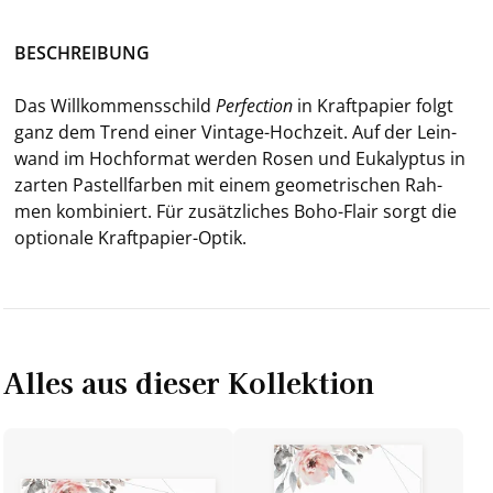
BE­SCHREI­BUNG
Das Will­kom­mens­schild
Per­fec­tion
in Kraft­pa­pier folgt
ganz dem Trend einer Vintage-​Hochzeit. Auf der Lein­
wand im Hoch­for­mat wer­den Rosen und Eu­ka­lyp­tus in
zar­ten Pas­tell­far­ben mit einem geo­me­tri­schen Rah­
men kom­bi­niert. Für zu­sätz­li­ches Boho-​Flair sorgt die
op­tio­na­le Kraftpapier-​Optik.
Alles aus dieser Kollektion