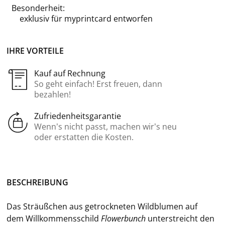
Besonderheit:
exklusiv für
myprintcard
entworfen
IHRE VORTEILE
Kauf auf Rechnung
So geht einfach! Erst freuen, dann
bezahlen!
Zufriedenheitsgarantie
Wenn’s nicht passt, machen wir’s neu
oder erstatten die Kosten.
BE­SCHREI­BUNG
Das Sträuß­chen aus ge­trock­ne­ten Wild­blu­men auf
dem Will­kom­mens­schild
Flower­bunch
un­ter­streicht den