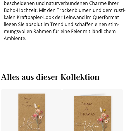
be­schei­de­nen und na­tur­ver­bun­de­nen Charme Ihrer
Boho-​Hochzeit. Mit den Tro­cken­blu­men und dem rus­ti­
ka­len Kraftpapier-​Look der Lein­wand im Quer­for­mat
lie­gen Sie ab­so­lut im Trend und schaf­fen einen stim­
mungs­vol­len Rah­men für eine Feier mit länd­li­chem
Am­bi­en­te.
Alles aus dieser Kollektion