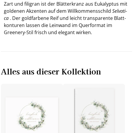
Zart und fi­li­gran ist der Blät­t­er­kranz aus Eu­ka­lyp­tus mit
gol­de­nen Ak­zen­ten auf dem Will­kom­mens­schild
Sel­va­ti­
ca
. Der gold­far­be­ne Reif und leicht trans­pa­ren­te Blatt­
kon­tu­ren las­sen die Lein­wand im Quer­for­mat im
Greenery-​Stil frisch und ele­gant wir­ken.
Alles aus dieser Kollektion