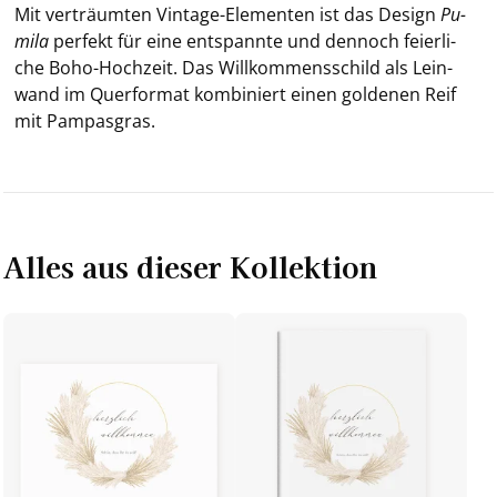
Mit ver­träum­ten Vintage-​Elementen ist das De­sign
Pu­
mi­la
per­fekt für eine ent­spann­te und den­noch fei­er­li­
che Boho-​Hochzeit. Das Will­kom­mens­schild als Lein­
wand im Quer­for­mat kom­bi­niert einen gol­de­nen Reif
mit Pam­pas­gras.
Alles aus dieser Kollektion