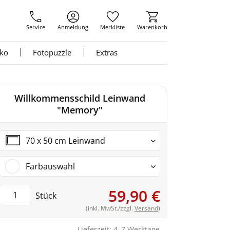
Service
Anmeldung
Merkliste
Warenkorb
nko
Fotopuzzle
Extras
Willkommensschild Leinwand
"Memory"
70 x 50 cm Leinwand
Farbauswahl
59,90 €
Stück
(inkl. MwSt./zzgl.
Versand
)
Lieferzeit: 4–7 Werktage