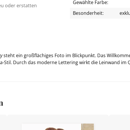
Gewählte Farbe:
eu oder erstatten
Besonderheit:
exkl
ry
steht ein groß­flä­chi­ges Foto im Blick­punkt. Das Will­kom­m
a-Stil. Durch das mo­der­ne Let­te­ring wirkt die Lein­wand im 
n