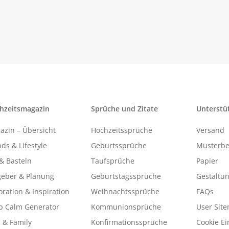
hzeitsmagazin
Sprüche und Zitate
Unterstü
azin – Übersicht
Hochzeitssprüche
Versand
ds & Lifestyle
Geburtssprüche
Musterbe
& Basteln
Taufsprüche
Papier
geber & Planung
Geburtstagssprüche
Gestaltu
ration & Inspiration
Weihnachtssprüche
FAQs
p Calm Generator
Kommunionsprüche
User Sit
 & Family
Konfirmationssprüche
Cookie Ei