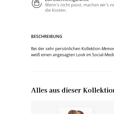
Wenn’s nicht passt, machen wir’s n
die Kosten.
BE­SCHREI­BUNG
Bei der sehr per­sön­li­chen Kol­lek­ti­on
Me­mo­
weiß einen an­ge­sag­ten Look im Social-​Medi
Alles aus dieser Kollektio