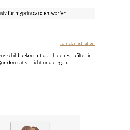
usiv für
myprintcard
entworfen
zu­rück nach oben
ens­schild be­kommt durch den Farb­fil­ter in
Quer­for­mat schlicht und ele­gant.