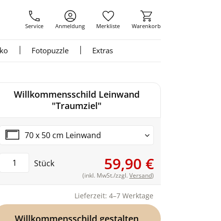
Service
Anmeldung
Merkliste
Warenkorb
nko
Fotopuzzle
Extras
Willkommensschild Leinwand
"Traumziel"
70 x 50 cm Leinwand
59,90 €
Stück
(inkl. MwSt./zzgl.
Versand
)
Lieferzeit: 4–7 Werktage
Willkommensschild gestalten