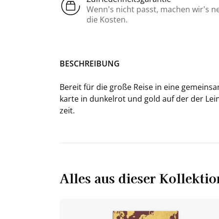
Wenn’s nicht passt, machen wir’s n
die Kosten.
BE­SCHREI­BUNG
Be­reit für die große Reise in eine ge­mein­s
kar­te in dun­kel­rot und gold auf der der Le
zeit.
Alles aus dieser Kollektio