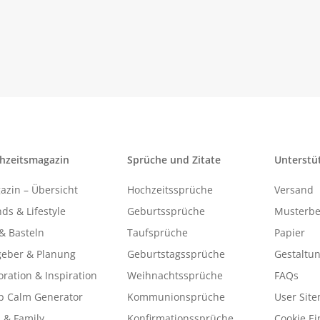
hzeitsmagazin
Sprüche und Zitate
Unterstü
azin – Übersicht
Hochzeitssprüche
Versand
ds & Lifestyle
Geburtssprüche
Musterbe
& Basteln
Taufsprüche
Papier
geber & Planung
Geburtstagssprüche
Gestaltu
ration & Inspiration
Weihnachtssprüche
FAQs
p Calm Generator
Kommunionsprüche
User Sit
 & Family
Konfirmationssprüche
Cookie Ei