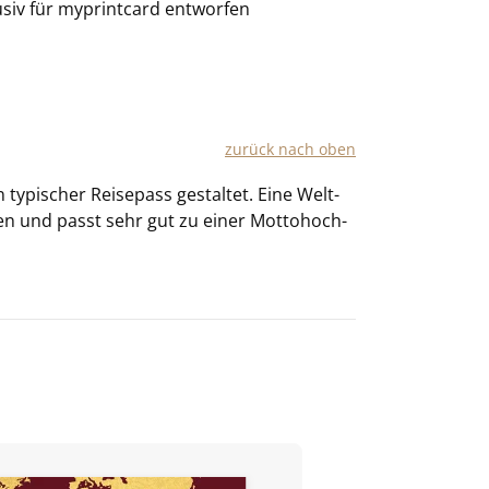
usiv für
myprintcard
entworfen
zu­rück nach oben
y­pi­scher Rei­se­pass ge­stal­tet. Eine Welt­
men und passt sehr gut zu einer Mot­to­hoch­