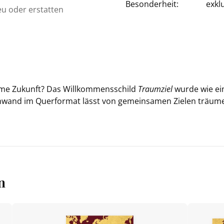
Besonderheit:
exkl
eu oder erstatten
a­me Zu­kunft? Das Will­kom­mens­schild
Traum­ziel
wurde wie ein t
in­wand im Quer­for­mat lässt von ge­mein­sa­men Zie­len träu­
n