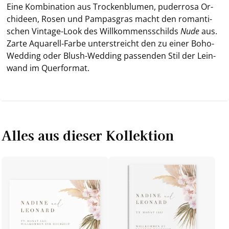
Eine Kom­bi­na­ti­on aus Tro­cken­blu­men, pu­der­ro­sa Or­
chi­deen, Rosen und Pam­pas­gras macht den ro­man­ti­
schen Vintage-​Look des Will­kom­mens­schilds
Nude
aus.
Zarte Aquarell-​Farbe un­ter­streicht den zu einer Boho-​
Wedding oder Blush-​Wedding pas­sen­den Stil der Lein­
wand im Quer­for­mat.
Alles aus dieser Kollektion