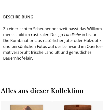
BE­SCHREI­BUNG
Zu einer ech­ten Scheu­nen­hoch­zeit passt das Will­kom­
mens­schild im rus­ti­ka­len De­sign
Land­lie­be
in braun.
Die Kom­bi­na­ti­on aus na­tür­li­cher Jute- oder Holz­op­tik
und per­sön­li­chen Fotos auf der Lein­wand im Quer­for­
mat ver­sprüht fri­sche Land­luft und ge­müt­li­ches
Bauernhof-​Flair.
Alles aus dieser Kollektion