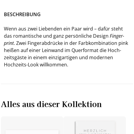
BE­SCHREI­BUNG
Wenn aus zwei Lie­ben­den ein Paar wird – dafür steht
das ro­man­ti­sche und ganz per­sön­li­che De­sign
Fin­ger­
print
. Zwei Fin­ger­ab­drü­cke in der Farb­kom­bi­na­ti­on pink
hei­ßen auf einer Lein­wand im Quer­for­mat die Hoch­
zeits­gäs­te in einem ein­zig­ar­ti­gen und mo­der­nen
Hochzeits-​Look will­kom­men.
Alles aus dieser Kollektion