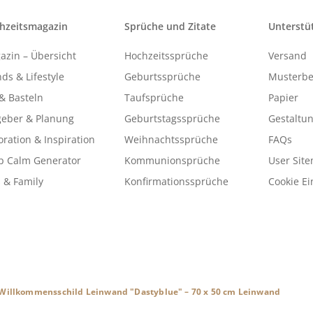
hzeitsmagazin
Sprüche und Zitate
Unterstü
azin – Übersicht
Hochzeitssprüche
Versand
ds & Lifestyle
Geburtssprüche
Musterbe
& Basteln
Taufsprüche
Papier
geber & Planung
Geburtstagssprüche
Gestaltu
ration & Inspiration
Weihnachtssprüche
FAQs
p Calm Generator
Kommunionsprüche
User Sit
 & Family
Konfirmationssprüche
Cookie Ei
Willkommensschild Leinwand "Dastyblue" – 70 x 50 cm Leinwand