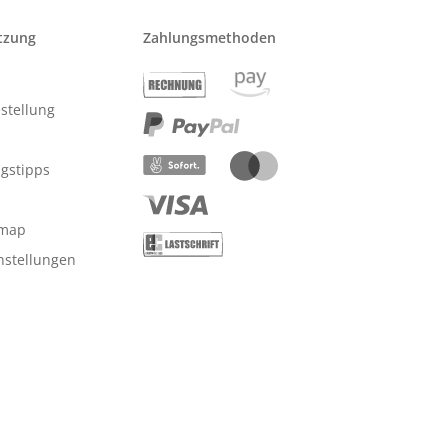
tzung
Zahlungsmethoden
stellung
ngstipps
emap
nstellungen