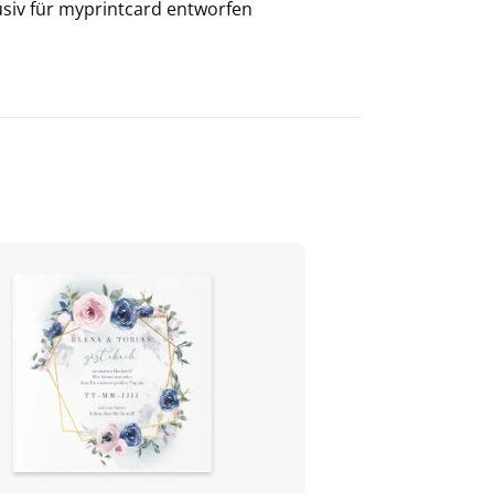
usiv für
myprintcard
entworfen