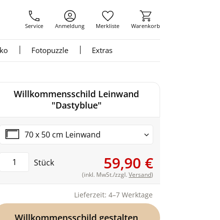
Service
Anmeldung
Merkliste
Warenkorb
nko
Fotopuzzle
Extras
Willkommensschild Leinwand
"Dastyblue"
70 x 50 cm Leinwand
59,90 €
Stück
(inkl. MwSt./zzgl.
Versand
)
Lieferzeit: 4–7 Werktage
Willkommensschild gestalten