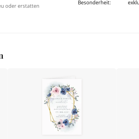
Besonderheit:
exkl
eu oder erstatten
n