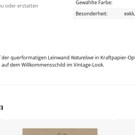
Gewählte Farbe:
eu oder erstatten
Besonderheit:
exkl
 der quer­for­ma­ti­gen Lein­wand
Na­tu­re­love
in Kraftpapier-​Opti
warz auf dem Will­kom­mens­schild im Vintage-​Look.
n