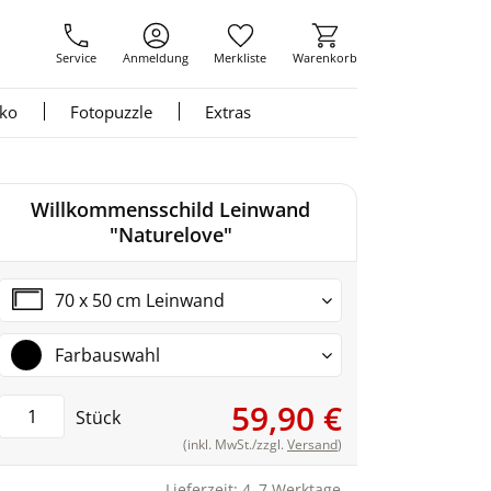
Service
Anmeldung
Merkliste
Warenkorb
nko
Fotopuzzle
Extras
Willkommensschild Leinwand
"Naturelove"
70 x 50 cm Leinwand
Farbauswahl
59,90 €
Stück
(inkl. MwSt./zzgl.
Versand
)
Lieferzeit: 4–7 Werktage