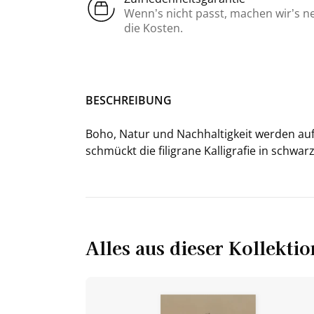
Wenn’s nicht passt, machen wir’s n
die Kosten.
BE­SCHREI­BUNG
Boho, Natur und Nach­hal­tig­keit wer­den auf
schmückt die fi­li­gra­ne Kal­li­gra­fie in sch
Alles aus dieser Kollektio