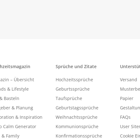
hzeitsmagazin
Sprüche und Zitate
Unterstü
azin – Übersicht
Hochzeitssprüche
Versand
ds & Lifestyle
Geburtssprüche
Musterbe
& Basteln
Taufsprüche
Papier
geber & Planung
Geburtstagssprüche
Gestaltu
ration & Inspiration
Weihnachtssprüche
FAQs
p Calm Generator
Kommunionsprüche
User Sit
 & Family
Konfirmationssprüche
Cookie Ei