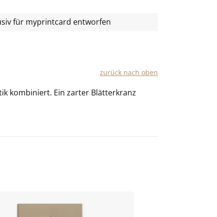
usiv für
myprintcard
entworfen
zu­rück nach oben
k kom­bi­niert. Ein zar­ter Blät­t­er­kranz