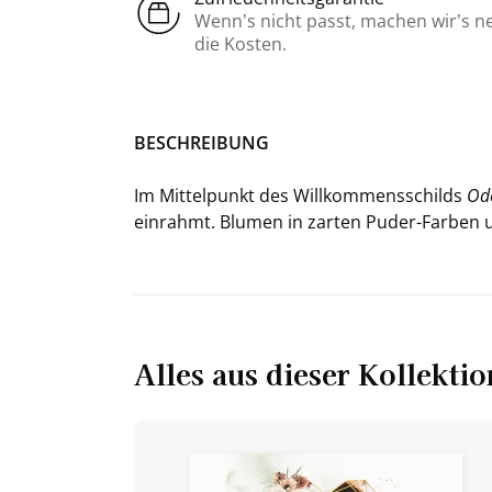
Wenn’s nicht passt, machen wir’s n
die Kosten.
BE­SCHREI­BUNG
Im Mit­tel­punkt des Will­kom­mens­schilds
Od
ein­rahmt. Blu­men in zar­ten Puder-​Farben u
Alles aus dieser Kollektio