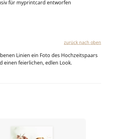
usiv für
myprintcard
entworfen
zu­rück nach oben
r­be­nen Li­ni­en ein Foto des Hoch­zeits­paars
nd
einen fei­er­li­chen, edlen Look.