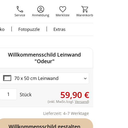
Service
Anmeldung
Merkliste
Warenkorb
nko
Fotopuzzle
Extras
Willkommensschild Leinwand
"Odeur"
70 x 50 cm Leinwand
59,90 €
Stück
(inkl. MwSt./zzgl.
Versand
)
Lieferzeit: 4–7 Werktage
Willkommensschild gestalten