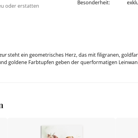
Besonderheit:
exkl
eu oder erstatten
eur
steht ein geo­me­tri­sches Herz, das mit fi­li­gra­nen, gold­fa
nd gol­de­ne Farb­tup­fen geben der quer­for­ma­ti­gen Lein­wa
n