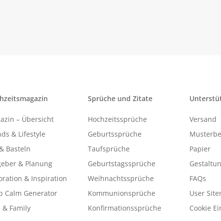
hzeitsmagazin
Sprüche und Zitate
Unterstü
azin – Übersicht
Hochzeitssprüche
Versand
ds & Lifestyle
Geburtssprüche
Musterbe
& Basteln
Taufsprüche
Papier
geber & Planung
Geburtstagssprüche
Gestaltu
ration & Inspiration
Weihnachtssprüche
FAQs
p Calm Generator
Kommunionsprüche
User Sit
 & Family
Konfirmationssprüche
Cookie Ei