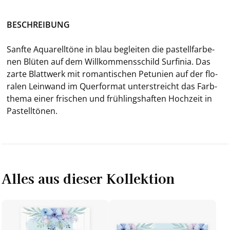
BE­SCHREI­BUNG
Sanf­te Aqua­rell­tö­ne in
blau be­glei­ten die pas­tell­far­be­
nen Blü­ten auf dem Will­kom­mens­schild Sur­fi­nia. Das
zarte Blatt­werk mit ro­man­ti­schen Pe­tu­ni­en auf der flo­
ra­len Lein­wand im Quer­for­mat un­ter­streicht das Farb­
the­ma einer fri­schen und früh­lings­haf­ten Hoch­zeit in
Pas­tell­tö­nen.
Alles aus dieser Kollektion