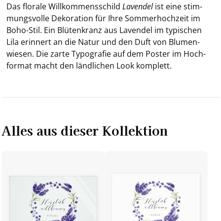
Das flo­ra­le Will­kom­mens­schild
La­ven­del
ist eine stim­
mungs­vol­le De­ko­ra­ti­on für Ihre Som­mer­hoch­zeit im
Boho-​Stil. Ein Blü­ten­kranz aus La­ven­del im ty­pi­schen
Lila er­in­nert an die Natur und den Duft von Blu­men­
wie­sen. Die zarte Ty­po­gra­fie auf dem Pos­ter im Hoch­
for­mat macht den länd­li­chen Look kom­plett.
Alles aus dieser Kollektion