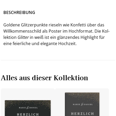
BE­SCHREI­BUNG
Gol­de­ne Glit­zer­punk­te rie­seln wie Kon­fet­ti über das
Will­kom­mens­schild als Pos­ter im Hoch­for­mat. Die Kol­
lek­ti­on
Glit­ter
in weiß ist ein glän­zen­des High­light für
eine fei­er­li­che und ele­gan­te Hoch­zeit.
Alles aus dieser Kollektion