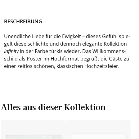
BE­SCHREI­BUNG
Un­end­li­che Liebe für die Ewig­keit – die­ses Ge­fühl spie­
gelt diese schlich­te und den­noch ele­gan­te Kol­lek­ti­on
In­fi­ni­ty
in der Farbe tür­kis wie­der. Das Will­kom­mens­
schild als Pos­ter im Hoch­for­mat be­grüßt die Gäste zu
einer zeit­los schö­nen, klas­si­schen Hoch­zeits­fei­er.
Alles aus dieser Kollektion