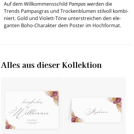
Auf dem Will­kom­mens­schild
Pam­pas
wer­den die
Trends Pam­pas­gras und Tro­cken­blu­men stil­voll kom­bi­
niert. Gold und Violett-​Töne un­ter­strei­chen den ele­
gan­ten Boho-​Charakter dem Pos­ter im Hoch­for­mat.
Alles aus dieser Kollektion