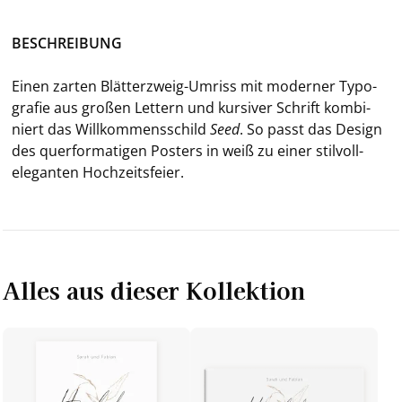
BE­SCHREI­BUNG
Einen zar­ten Blätterzweig-​Umriss mit mo­der­ner Ty­po­
gra­fie aus gro­ßen Let­tern und kur­si­ver Schrift kom­bi­
niert das Will­kom­mens­schild
Seed
. So passt das De­sign
des quer­for­ma­ti­gen Pos­ters in weiß zu einer stilvoll-​
eleganten Hoch­zeits­fei­er.
Alles aus dieser Kollektion