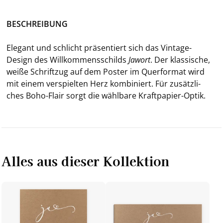
BE­SCHREI­BUNG
Ele­gant und schlicht prä­sen­tiert sich das Vintage-​
Design des Will­kom­mens­schilds
Ja­wort
. Der klas­si­sche,
weiße Schrift­zug auf dem Pos­ter im Quer­for­mat wird
mit einem ver­spiel­ten Herz kom­bi­niert. Für zu­sätz­li­
ches Boho-​Flair sorgt die wähl­ba­re Kraftpapier-​Optik.
Alles aus dieser Kollektion