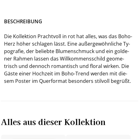
BE­SCHREI­BUNG
Die Kol­lek­ti­on Pracht­voll in rot hat alles, was das Boho-​
Herz höher schla­gen lässt. Eine au­ßer­ge­wöhn­li­che Ty­
po­gra­fie, der be­lieb­te Blu­men­schmuck und ein gol­de­
ner Rah­men las­sen das Will­kom­mens­schild geo­me­
trisch und den­noch ro­man­tisch und flo­ral wir­ken. Die
Gäste einer Hoch­zeit im Boho-​Trend wer­den mit die­
sem Pos­ter im Quer­for­mat be­son­ders stil­voll be­grüßt.
Alles aus dieser Kollektion