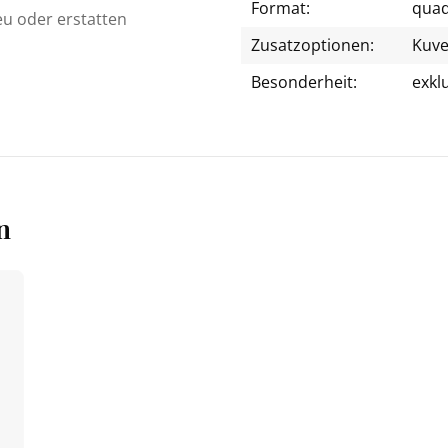
Format:
quad
eu oder erstatten
Zusatzoptionen:
Kuve
Besonderheit:
exkl
n