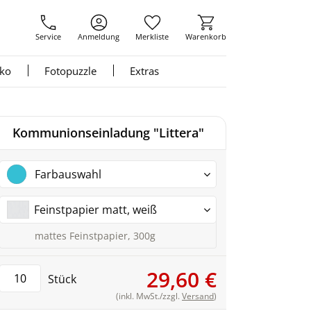
Service
Anmeldung
Merkliste
Warenkorb
nko
Fotopuzzle
Extras
Kommunionseinladung "Littera"
Farbauswahl
Feinstpapier matt, weiß
mattes Feinstpapier, 300g
29,60 €
Stück
(inkl. MwSt./zzgl.
Versand
)