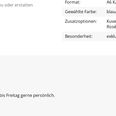
Format:
A6 K
eu oder erstatten
Gewählte Farbe:
blau
Zusatzoptionen:
Kuver
Rosé
Besonderheit:
exkl
is Freitag gerne persönlich.