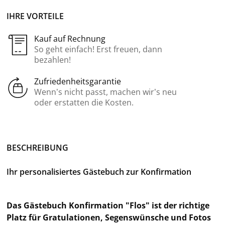
IHRE VORTEILE
Kauf auf Rechnung
So geht einfach! Erst freuen, dann
bezahlen!
Zufriedenheitsgarantie
Wenn’s nicht passt, machen wir’s neu
oder erstatten die Kosten.
BE­SCHREI­BUNG
Ihr per­so­na­li­sier­tes Gäs­te­buch zur Kon­fir­ma­ti­on
Das Gäs­te­buch Kon­fir­ma­ti­on "Flos" ist der rich­ti­ge
Platz für Gra­tu­la­tio­nen, Se­gens­wün­sche und Fotos