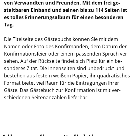
von Ver­wand­ten und Freun­den. Mit dem frei ge­
stalt­ba­ren Ein­band und sei­nen bis zu 114 Sei­ten ist
es tol­les Er­in­ne­rungs­al­bum für einen be­son­de­ren
Tag.
Die Ti­tel­sei­te des Gäs­te­buchs kön­nen Sie mit dem
Namen oder Foto des Kon­fir­man­den, dem Datum der
Kon­fir­ma­ti­ons­fei­er oder einem pas­sen­den Spruch ver­
se­hen. Auf der Rück­sei­te fin­det sich Platz für ein be­
son­de­res Zitat. Die In­nen­sei­ten sind un­be­druckt und
be­stehen aus fes­tem wei­ßem Pa­pier, ihr qua­dra­ti­sches
For­mat bie­tet viel Raum für die Ein­tra­gun­gen Ihrer
Gäste. Das Gäs­te­buch zur Kon­fir­ma­ti­on ist mit ver­
schie­de­nen Sei­ten­an­zah­len lie­fer­bar.