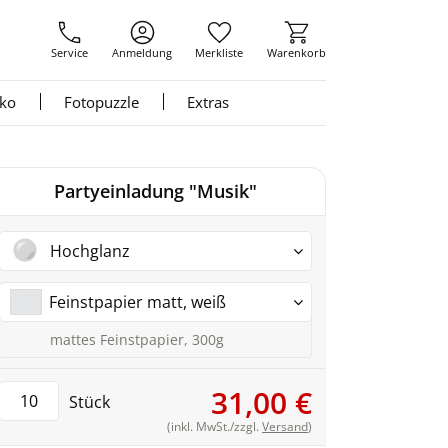
Service
Anmeldung
Merkliste
Warenkorb
nko
Fotopuzzle
Extras
Partyeinladung "Musik"
Hochglanz
Feinstpapier matt, weiß
mattes Feinstpapier, 300g
31,00 €
Stück
(inkl. MwSt./zzgl.
Versand
)