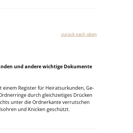
zu­rück nach oben
un­den und an­de­re wich­ti­ge Do­ku­men­te
inem Re­gis­ter für Hei­rats­ur­kun­den, Ge­
rd­ner­rin­ge durch gleich­zei­ti­ges Drü­cken
chts unter die Ord­ner­kan­te ver­rut­schen
ls­oh­ren und Kni­cken ge­schützt.