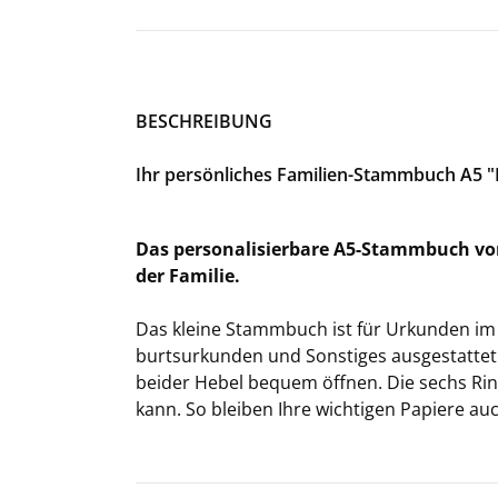
BE­SCHREI­BUNG
Ihr per­sön­li­ches Familien-​Stammbuch A5 
Das per­so­na­li­sier­ba­re A5-​Stammbuch vo
der Fa­mi­lie.
Das klei­ne Stamm­buch ist für Ur­kun­den im 
burts­ur­kun­den und Sons­ti­ges aus­ge­stat­te
bei­der Hebel be­quem öff­nen. Die sechs Ringe
kann. So blei­ben Ihre wich­ti­gen Pa­pie­re a