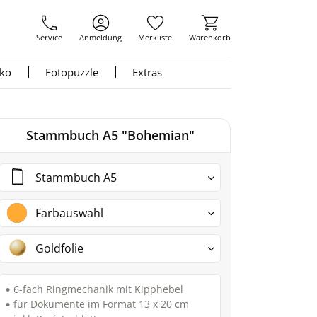
Service
Anmeldung
Merkliste
Warenkorb
nko
Fotopuzzle
Extras
Stammbuch A5 "Bohemian"
Stammbuch A5
Farbauswahl
Goldfolie
6-fach Ringmechanik mit Kipphebel
für Dokumente im Format 13 x 20 cm