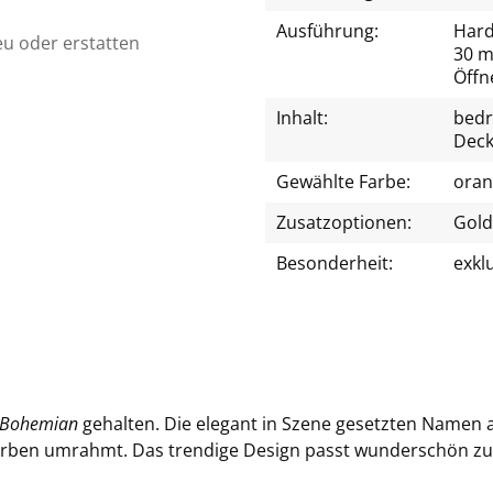
Ausführung:
Hard
eu oder erstatten
30 m
Öffn
Inhalt:
bedr
Deck
Gewählte Farbe:
oran
Zusatzoptionen:
Goldf
Besonderheit:
exkl
Bo­hemi­an
ge­hal­ten. Die ele­gant in Szene ge­setz­ten Name
ar­ben um­rahmt. Das tren­di­ge De­sign passt wun­der­schön zum