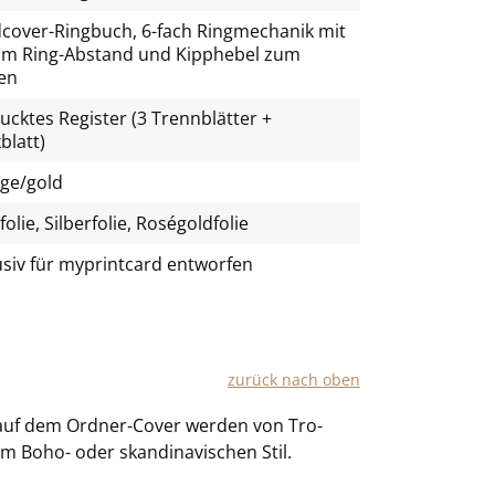
cover-Ringbuch, 6-fach Ringmechanik mit
m Ring-Abstand und Kipphebel zum
en
ucktes Register (3 Trennblätter +
blatt)
ge/gold
olie, Silberfolie, Roségoldfolie
usiv für
myprintcard
entworfen
zu­rück nach oben
n auf dem Ordner-​Cover wer­den von Tro­
 Boho- oder skan­di­na­vi­schen Stil.