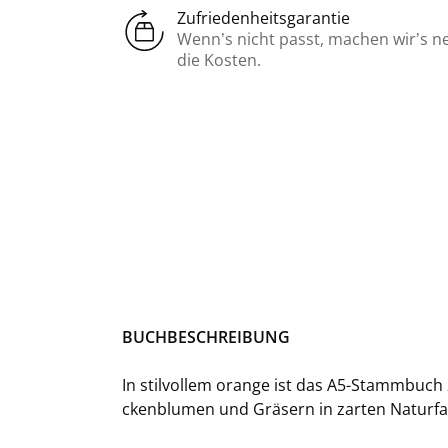
Zufriedenheitsgarantie
Wenn’s nicht passt, machen wir’s n
die Kosten.
BUCH­BE­SCHREI­BUNG
In stil­vol­lem oran­ge ist das A5-​Stammbuch
cken­blu­men und Grä­sern in zar­ten Na­tur­f