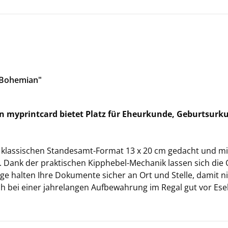
"Bo­hemi­an"
n my­print­card bie­tet Platz für Ehe­ur­kun­de, Ge­burts­ur­k
klas­si­schen Standesamt-​Format 13 x 20 cm ge­dacht und mit e
t. Dank der prak­ti­schen Kipphebel-​Mechanik las­sen sich die O
 hal­ten Ihre Do­ku­men­te si­cher an Ort und Stel­le, damit ni
uch bei einer jah­re­lan­gen Auf­be­wah­rung im Regal gut vor Ese