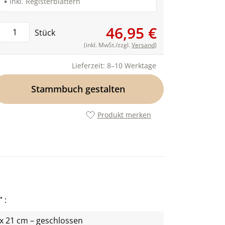
inkl. Registerblättern
46,95 €
Stück
(inkl. MwSt./zzgl.
Versand
)
Lieferzeit: 8–10 Werktage
Stammbuch gestalten
Produkt merken
"
 x 21 cm – geschlossen