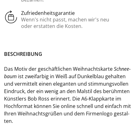
Zufriedenheitsgarantie
Wenn’s nicht passt, machen wir’s neu
oder erstatten die Kosten.
BE­SCHREI­BUNG
Das Motiv der ge­schäft­li­chen Weih­nachts­kar­te
Schnee­
baum
ist zwei­far­big in Weiß auf Dun­kel­blau ge­hal­ten
und ver­mit­telt einen ele­gan­ten und stim­mungs­vol­len
Ein­druck, der ein wenig an den Mal­stil des be­rühm­ten
Künst­lers Bob Ross er­in­nert. Die A6-​Klappkarte im
Hoch­for­mat kön­nen Sie on­line schnell und ein­fach mit
Ihren Weih­nachts­grü­ßen und dem Fir­men­lo­go ge­stal­
ten.