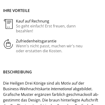
IHRE VORTEILE
Kauf auf Rechnung
So geht einfach! Erst freuen, dann
bezahlen!
Zufriedenheitsgarantie
Wenn’s nicht passt, machen wir’s neu
oder erstatten die Kosten.
BE­SCHREI­BUNG
Die Hei­li­gen Drei Kö­ni­ge sind als Motiv auf der
Business-​Weihnachtskarte
In­ter­na­tio­nal
ab­ge­bil­det.
Gra­fi­sche Mus­ter er­gän­zen farb­lich ge­schmack­voll ab­
ge­stimmt das De­sign. Die braun hin­ter­leg­te Auf­schrift