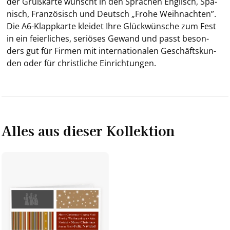
der Gruß­kar­te wünscht in den Spra­chen Eng­lisch, Spa­
nisch, Fran­zö­sisch und Deutsch „Frohe Weih­nach­ten”.
Die A6-​Klappkarte klei­det Ihre Glück­wün­sche zum Fest
in ein fei­er­li­ches, se­riö­ses Ge­wand und passt be­son­
ders gut für Fir­men mit in­ter­na­tio­na­len Ge­schäfts­kun­
den oder für christ­li­che Ein­rich­tun­gen.
Alles aus dieser Kollektion