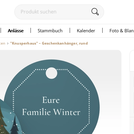
Anlässe
Stammbuch
Kalender
Foto & Bla
ten
"Knusperhaus" – Geschenkanhänger, rund