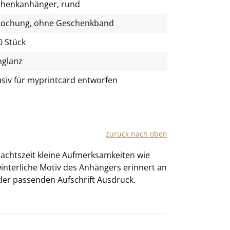
henkanhänger, rund
Lochung, ohne Geschenkband
0 Stück
glanz
usiv für
myprintcard
entworfen
zu­rück nach oben
achts­zeit klei­ne Auf­merk­sam­kei­ten wie
ter­li­che Motiv des An­hän­gers er­in­nert an
er pas­sen­den Auf­schrift Aus­druck.