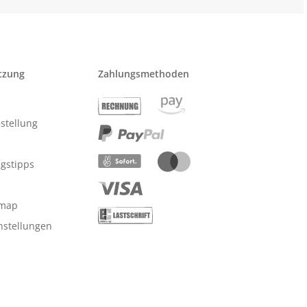
tzung
Zahlungsmethoden
stellung
ngstipps
emap
nstellungen