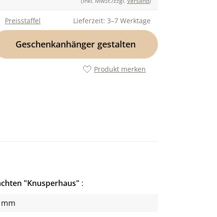
(inkl. MwSt./zzgl.
Versand
)
Preisstaffel
Lieferzeit: 3–7 Werktage
Geschenkanhänger gestalten
Produkt merken
chten "Knusperhaus"
2 mm