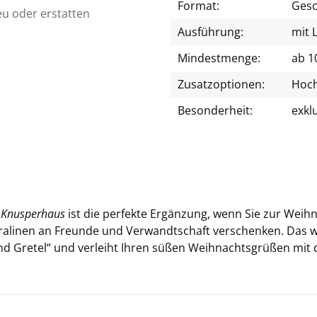
Format:
Gesc
eu oder erstatten
Ausführung:
mit 
Mindestmenge:
ab 1
Zusatzoptionen:
Hoch
Besonderheit:
exkl
r
Knus­per­haus
ist die per­fek­te Er­gän­zung, wenn Sie zur Weih­n
li­nen an Freun­de und Ver­wandt­schaft ver­schen­ken. Das win­
d Gre­tel“ und ver­leiht Ihren süßen Weih­nachts­grü­ßen mit d