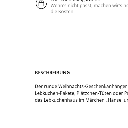
Wenn’s nicht passt, machen wir’s n
die Kosten.
BE­SCHREI­BUNG
Der runde Weihnachts-​Geschenkanhänge
Lebkuchen-​Pakete, Plätzchen-​Tüten oder Pra­
das Leb­ku­chen­haus im Mär­chen „Hän­sel un