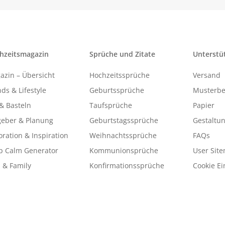
hzeitsmagazin
Sprüche und Zitate
Unterstü
azin – Übersicht
Hochzeitssprüche
Versand
ds & Lifestyle
Geburtssprüche
Musterbe
& Basteln
Taufsprüche
Papier
geber & Planung
Geburtstagssprüche
Gestaltu
ration & Inspiration
Weihnachtssprüche
FAQs
p Calm Generator
Kommunionsprüche
User Sit
 & Family
Konfirmationssprüche
Cookie Ei