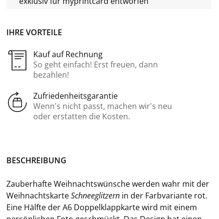
exklusiv für
myprintcard
entworfen
IHRE VORTEILE
Kauf auf Rechnung
So geht einfach! Erst freuen, dann
bezahlen!
Zufriedenheitsgarantie
Wenn’s nicht passt, machen wir’s neu
oder erstatten die Kosten.
BE­SCHREI­BUNG
Zau­ber­haf­te Weih­nachts­wün­sche wer­den wahr mit der
Weih­nachts­kar­te
Schnee­glit­zern
in der Farb­va­ri­an­te
rot.
Eine Hälf­te der A6 Dop­pel­klapp­kar­te wird mit einem
per­sön­li­chen Foto ge­schmückt. Das De­sign hat einen