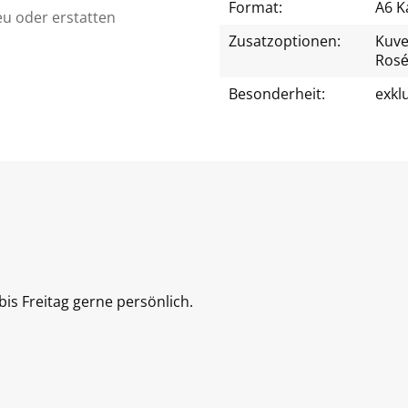
Format:
A6 K
eu oder erstatten
Zusatzoptionen:
Kuver
Rosé
Besonderheit:
exkl
is Freitag gerne persönlich.