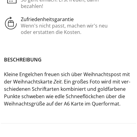
bezahlen!
Zufriedenheitsgarantie
Wenn’s nicht passt, machen wir’s neu
oder erstatten die Kosten.
BE­SCHREI­BUNG
Klei­ne En­gel­chen freu­en sich über Weih­nachts­post mit
der Weih­nachts­kar­te
Zeit
. Ein gro­ßes Foto wird mit ver­
schie­de­nen Schrift­ar­ten kom­bi­niert und gold­far­be­ne
Punk­te schwe­ben wie edle Schnee­flöck­chen über die
Weih­nachts­grü­ße auf der A6 Karte im Quer­for­mat.