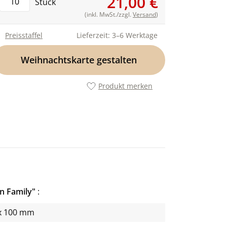
21,00 €
Stück
(inkl. MwSt./zzgl.
Versand
)
Preisstaffel
Lieferzeit: 3–6 Werktage
Weihnachtskarte gestalten
Produkt merken
n Family"
x 100 mm