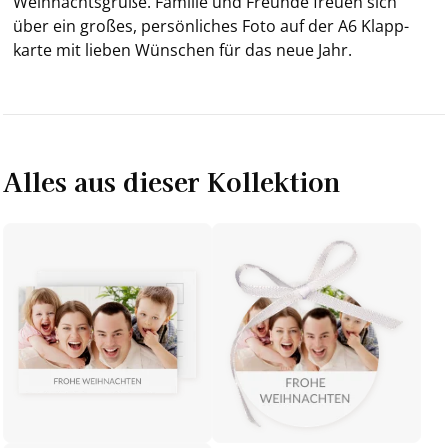
Weih­nachts­grü­ße. Fa­mi­lie und Freun­de freu­en sich
über ein gro­ßes, per­sön­li­ches Foto auf der A6 Klapp­
kar­te mit lie­ben Wün­schen für das neue Jahr.
Alles aus dieser Kollektion