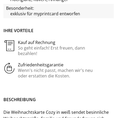
Besonderheit:
exklusiv für
myprintcard
entworfen
IHRE VORTEILE
Kauf auf Rechnung
So geht einfach! Erst freuen, dann
bezahlen!
Zufriedenheitsgarantie
Wenn’s nicht passt, machen wir’s neu
oder erstatten die Kosten.
BE­SCHREI­BUNG
Die Weih­nachts­kar­te Cozy
in weiß
sen­det be­sinn­li­che