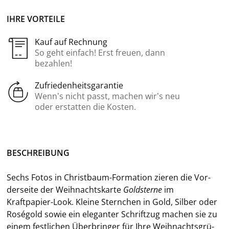
IHRE VORTEILE
Kauf auf Rechnung
So geht einfach! Erst freuen, dann
bezahlen!
Zufriedenheitsgarantie
Wenn’s nicht passt, machen wir’s neu
oder erstatten die Kosten.
BE­SCHREI­BUNG
Sechs Fotos in Christbaum-​Formation zie­ren die Vor­
der­sei­te der Weih­nachts­kar­te
Gold­ster­ne
im
Kraftpapier-​Look. Klei­ne Stern­chen in Gold, Sil­ber oder
Roségold sowie ein ele­gan­ter Schrift­zug ma­chen sie zu
einem fest­li­chen Über­brin­ger für Ihre Weih­nachts­grü­