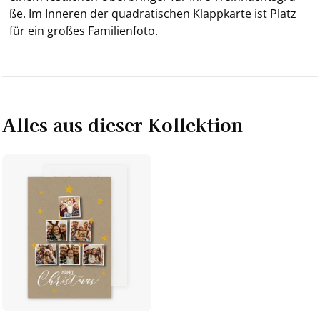
ße. Im In­ne­ren der qua­dra­ti­schen Klapp­kar­te ist Platz
für ein gro­ßes Fa­mi­li­en­fo­to.
Alles aus dieser Kollektion