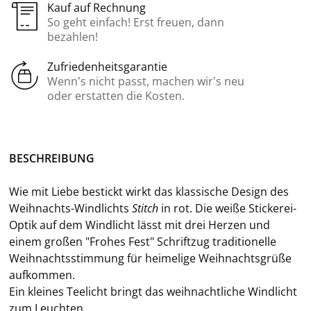
Kauf auf Rechnung
So geht einfach! Erst freuen, dann
bezahlen!
Zufriedenheitsgarantie
Wenn’s nicht passt, machen wir’s neu
oder erstatten die Kosten.
BE­SCHREI­BUNG
Wie mit Liebe be­stickt wirkt das klas­si­sche De­sign des
Weihnachts-​Windlichts
Stitch
in rot. Die weiße Stickerei-​
Optik auf dem Wind­licht lässt mit drei Her­zen und
einem gro­ßen "Fro­hes Fest" Schrift­zug tra­di­tio­nel­le
Weih­nachts­stim­mung für hei­me­li­ge Weih­nachts­grü­ße
auf­kom­men.
Ein klei­nes Tee­licht bringt das weih­nacht­li­che Wind­licht
zum Leuch­ten.