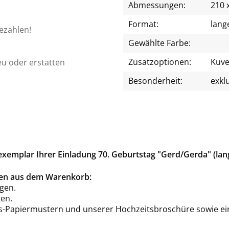
Abmessungen:
210 
Format:
lang
bezahlen!
Gewählte Farbe:
Zusatzoptionen:
Kuve
eu oder erstatten
Besonderheit:
exkl
xemplar Ihrer Einladung 70. Geburtstag "Gerd/Gerda" (lan
rten aus dem Warenkorb:
gen.
en.
is-Papiermustern und unserer Hochzeitsbroschüre sowie ei