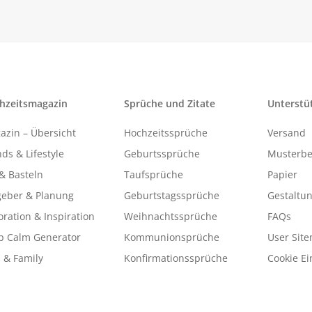
hzeitsmagazin
Sprüche und Zitate
Unterstü
azin – Übersicht
Hochzeitssprüche
Versand
ds & Lifestyle
Geburtssprüche
Musterbe
& Basteln
Taufsprüche
Papier
geber & Planung
Geburtstagssprüche
Gestaltu
ration & Inspiration
Weihnachtssprüche
FAQs
p Calm Generator
Kommunionsprüche
User Sit
 & Family
Konfirmationssprüche
Cookie Ei