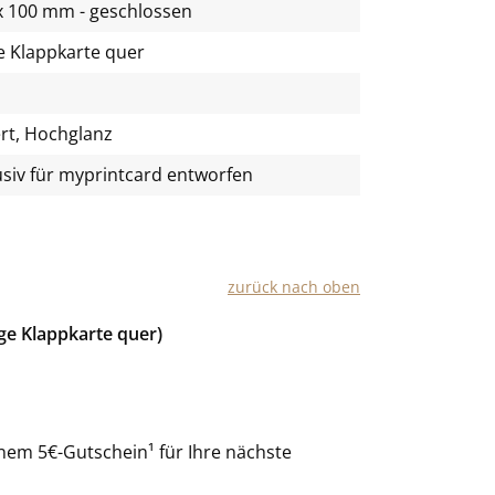
x 100 mm - geschlossen
e Klappkarte quer
rt, Hochglanz
usiv für
myprintcard
entworfen
zurück nach oben
ge Klappkarte quer)
nem 5€-Gutschein¹ für Ihre nächste