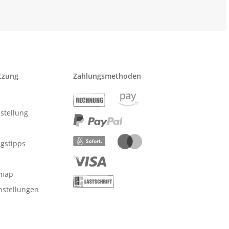
tzung
Zahlungsmethoden
stellung
ngstipps
emap
nstellungen