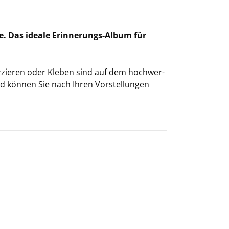
sche. Das idea­le Erinnerungs-​Album für
iz­zie­ren oder Kle­ben sind auf dem hoch­wer­
and kön­nen Sie nach Ihren Vor­stel­lun­gen