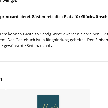
Schwung­voll"
my­print­card bie­tet Gäs­ten reich­lich Platz für Glück­wün­
21cm kön­nen Gäste so rich­tig krea­tiv wer­den: Schrei­ben, Sk
blem. Das Gäs­te­buch ist in Ring­bin­dung ge­hef­tet. Den Ein­b
die ge­wünsch­te Sei­ten­an­zahl aus.
n