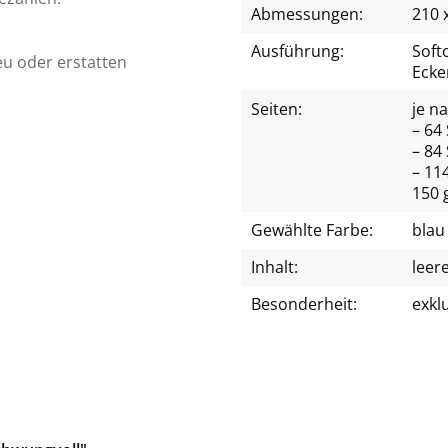
Abmessungen:
210 
Ausführung:
Soft
eu oder erstatten
Ecke
Seiten:
je n
– 64 
– 84 
– 114
150 
Gewählte Farbe:
blau
Inhalt:
leer
Besonderheit:
exkl