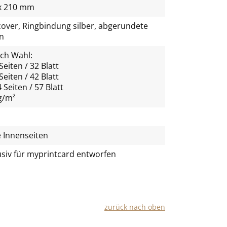
x 210 mm
cover, Ringbindung silber, abgerundete
n
ach Wahl:
Seiten / 32 Blatt
Seiten / 42 Blatt
 Seiten / 57 Blatt
g/m²
e Innenseiten
usiv für
myprintcard
entworfen
zu­rück nach oben