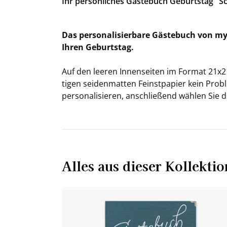
Ihr per­sön­li­ches Gäs­te­buch Ge­burts­tag "
Das per­so­na­li­sier­ba­re Gäs­te­buch von 
Ihren Ge­burts­tag.
Auf den lee­ren In­nen­sei­ten im For­mat 21x
ti­gen sei­den­mat­ten Feinst­pa­pier kein Pro­
per­so­na­li­sie­ren, an­schlie­ßend wäh­len Sie 
Alles aus dieser Kollektio