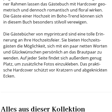
ner Rah­men las­sen das Gäs­te­buch mit Hard­co­ver geo­
me­trisch und den­noch ro­man­tisch und flo­ral wir­ken.
Die Gäste einer Hoch­zeit im Boho-​Trend kön­nen sich
in die­sem Buch be­son­ders stil­voll ver­ewi­gen.
Die Gäs­te­bü­cher von my­print­card sind eine tolle Er­in­
ne­rung an Ihre Hoch­zeits­fei­er. Sie bie­ten Hoch­zeits­
gäs­ten die Mög­lich­keit, sich mit ein paar net­ten Wor­ten
und Glück­wün­schen per­sön­lich an das Braut­paar zu
wen­den. Auf jeder Seite fin­det sich au­ßer­dem genug
Platz, um zu­sätz­li­che Fotos ein­zu­kle­ben. Das prak­ti­
sche Hard­co­ver schützt vor Krat­zern und ab­ge­knick­ten
Ecken.
Alles aus dieser Kollektion