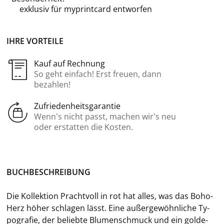
exklusiv für
myprintcard
entworfen
IHRE VORTEILE
Kauf auf Rechnung
So geht einfach! Erst freuen, dann
bezahlen!
Zufriedenheitsgarantie
Wenn’s nicht passt, machen wir’s neu
oder erstatten die Kosten.
BUCH­BE­SCHREI­BUNG
Die Kol­lek­ti­on Pracht­voll in rot hat alles, was das Boho-​
Herz höher schla­gen lässt. Eine au­ßer­ge­wöhn­li­che Ty­
po­gra­fie, der be­lieb­te Blu­men­schmuck und ein gol­de­