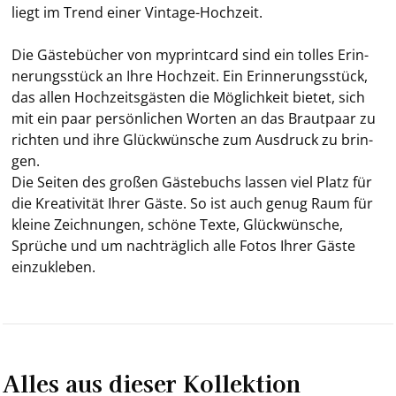
liegt im Trend einer Vintage-​Hochzeit.
Die Gäs­te­bü­cher von my­print­card sind ein tol­les Er­in­
ne­rungs­stück an Ihre Hoch­zeit. Ein Er­in­ne­rungs­stück,
das allen Hoch­zeits­gäs­ten die Mög­lich­keit bie­tet, sich
mit ein paar per­sön­li­chen Wor­ten an das Braut­paar zu
rich­ten und ihre Glück­wün­sche zum Aus­druck zu brin­
gen.
Die Sei­ten des gro­ßen Gäs­te­buchs las­sen viel Platz für
die Krea­ti­vi­tät Ihrer Gäste. So ist auch genug Raum für
klei­ne Zeich­nun­gen, schö­ne Texte, Glück­wün­sche,
Sprü­che und um nach­träg­lich alle Fotos Ihrer Gäste
ein­zu­kle­ben.
Alles aus dieser Kollektion