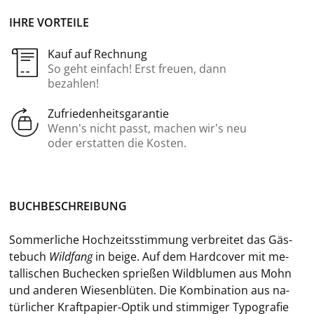
IHRE VORTEILE
Kauf auf Rechnung
So geht einfach! Erst freuen, dann
bezahlen!
Zufriedenheitsgarantie
Wenn’s nicht passt, machen wir’s neu
oder erstatten die Kosten.
BUCH­BE­SCHREI­BUNG
Som­mer­li­che Hoch­zeits­stim­mung ver­brei­tet das Gäs­
te­buch
Wild­fang
in
beige. Auf dem Hard­co­ver mit me­
tal­li­schen Buch­ecken sprie­ßen Wild­blu­men aus Mohn
und an­de­ren Wie­sen­blü­ten. Die Kom­bi­na­ti­on aus na­
tür­li­cher Kraftpapier-​Optik und stim­mi­ger Ty­po­gra­fie